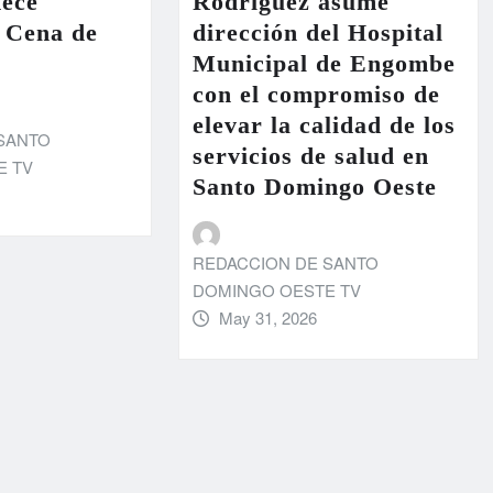
dece
Rodríguez asume
a Cena de
dirección del Hospital
Municipal de Engombe
con el compromiso de
elevar la calidad de los
SANTO
servicios de salud en
E TV
Santo Domingo Oeste
REDACCION DE SANTO
DOMINGO OESTE TV
May 31, 2026