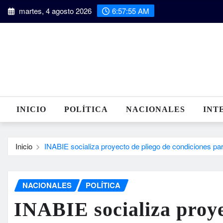
Saltar
martes, 4 agosto 2026
6:57:56 AM
al
contenido
INICIO
POLÍTICA
NACIONALES
INT
Inicio
INABIE socializa proyecto de pliego de condiciones pa
NACIONALES
POLÍTICA
INABIE socializa proye