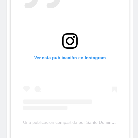
Ver esta publicación en Instagram
Una publicación compartida por Santo Domingo Oeste TV (@santodomingooestetv)