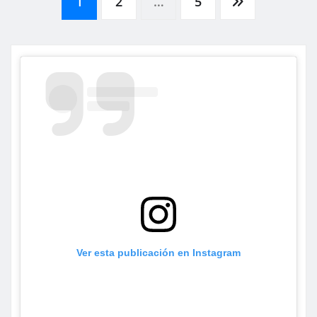
Paginación
1
2
…
5
de
entradas
Ver esta publicación en Instagram